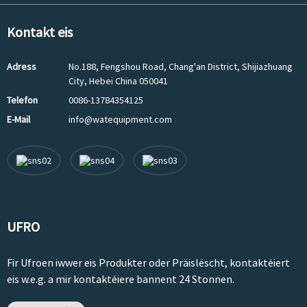
Kontakt eis
Adress
No.188, Fengshou Road, Chang'an District, Shijiazhuang
City, Hebei China 050041
Telefon
0086-13784354125
E-Mail
info@watequipment.com
UFRO
Fir Ufroen iwwer eis Produkter oder Präislëscht, kontaktéiert
eis w.e.g. a mir kontaktéiere bannent 24 Stonnen.