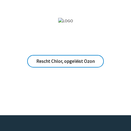
Rescht Chlor, opgeléist Ozon