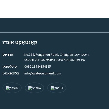
קאָנטאַקט אונדז
No.188, Fengshou Road, Chang'an דיסטריקט,
אַדרעס
שידזשיאַזשואַנג סיטי, העבעי טשיינאַ 050041
0086-13784354125
טעלעפאָן
info@watequipment.com
בליצפּאָסט