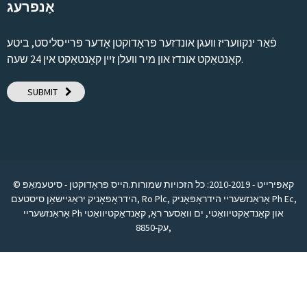
אָנפרעג
פֿאַר ינקוועריז וועגן אונדזער פּראָדוקטן אָדער פּרייסליסט, ביטע
קאָנטאַקט אונדז און מיר וועלן זיין קאָנטאַקט אין 24 שעה.
SUBMIT
© קאַפּירייט - 2010-2019: כל הזכויות שמורות.
הייס פּראָדוקטן
-
סיטעמאַפּ
,
אָראַנזשעריי הידראָפּאָניק Ph Ec
,
Ro Plc
,
הידראָפּאָניק יראַגיישאַן סיסטעם
אָראַנזשעריי Ph און קאַנדאַקטיוואַטי
,
ים וואַסער ראָ
,
קאַנדאַקטיוואַטי
,
עק-8850