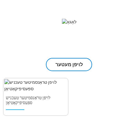
לויפן מעטער
לויפן טראַנסמיטער טעכניש
ספּעסיפיקאַטיאָן