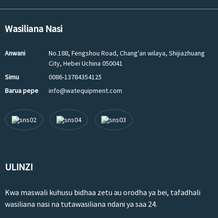
Wasiliana Nasi
Anwani
No.188, Fengshou Road, Chang'an wilaya, Shijiazhuang
City, Hebei Uchina 050041
Simu
0086-13784354125
Barua pepe
info@watequipment.com
ULINZI
Kwa maswali kuhusu bidhaa zetu au orodha ya bei, tafadhali
wasiliana nasi na tutawasiliana ndani ya saa 24.