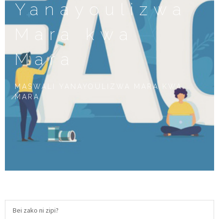
Yanayoulizwa
Mara kwa
Mara
MASWALI YANAYOULIZWA MARA KWA
MARA
Bei zako ni zipi?