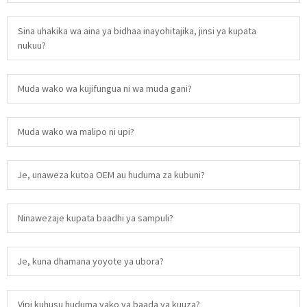
Sina uhakika wa aina ya bidhaa inayohitajika, jinsi ya kupata
nukuu?
Muda wako wa kujifungua ni wa muda gani?
Muda wako wa malipo ni upi?
Je, unaweza kutoa OEM au huduma za kubuni?
Ninawezaje kupata baadhi ya sampuli?
Je, kuna dhamana yoyote ya ubora?
Vipi kuhusu huduma yako ya baada ya kuuza?