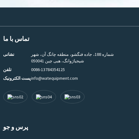
تماس با ما
شماره 188، جاده فنگشو، منطقه چانگ آن، شهر
نشانی
شیجیاژوانگ، هبی چین 050041
0086-13784354125
تلفن
info@watequipment.com
پست الکترونیک
پرس و جو