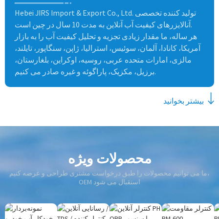
Hebei JIRS Import & Export Co., Ltd. تولید کننده تخصصی
آنالایزرهای کیفیت آب آنلاین به مدت 10 سال در چین است.
هر ساله، ما مقدار زیادی تجزیه و تحلیل کیفیت آب را به بازار
آمریکا، کانادا، آلمان، سوئیس، استرالیا، ژاپن، سنگاپور، تایلند،
مالزی، امارات متحده عربی، روسیه، اوکراین، بلغارستان،
برزیل، مکزیک، پاراگوئه و غیره صادر می کنیم.
بیشتر بخوانید
محصولات ویژه
ما می توانیم محصولات را طبق درخواست مشتری طراحی و عرضه کنیم،
OEM استقبال می شود