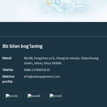
Biz bilan bog'laning
Manzil
№188, Fengshou yo'li, Chang'an tumani, Shijiazhuang
shahri, Xebey Xitoy 050041
Telefon
0086-13784354125
Elektron
info@watequipment.com
pochta