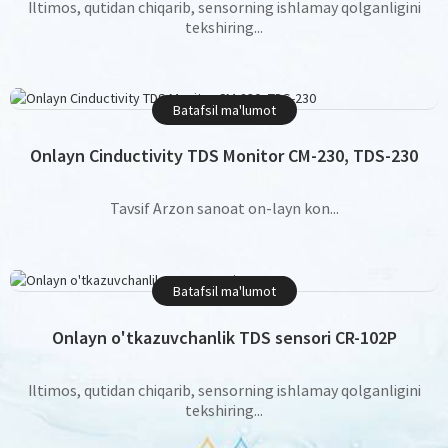
Iltimos, qutidan chiqarib, sensorning ishlamay qolganligini
tekshiring...
Batafsil ma'lumot
Onlayn Cinductivity TDS Monitor CM-230, TDS-230
Tavsif Arzon sanoat on-layn kon...
Batafsil ma'lumot
Onlayn o'tkazuvchanlik TDS sensori CR-102P
Iltimos, qutidan chiqarib, sensorning ishlamay qolganligini
tekshiring...