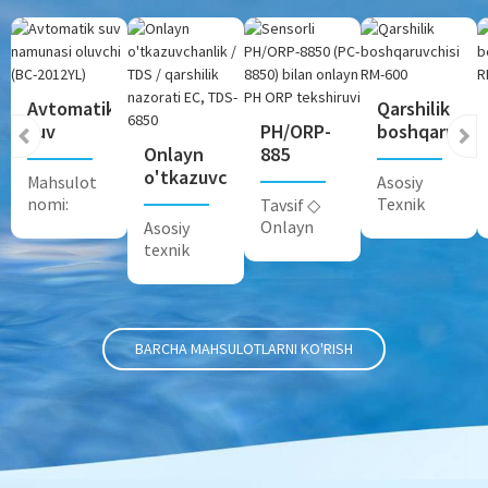
Avtomatik
Qarshilik
suv
PH/ORP-
boshqaruvchi
namunasi
Onlayn
885
RM-600
oluvchi
o'tkazuvchanlik
sensorli
Mahsulot
Asosiy
(BC-
/ TDS /
onlayn
nomi:
Texnik
Tavsif ◇
2012YL)
qarshilikni
PH ORP
Avtomatik
spetsifikatsiya
Onlayn
Asosiy
boshqarish
tekshiruvi...
suv
Funktsiya
yagona
texnik
...
namunalari
M...
kanal PH
spetsifikatsiyalar
...
yoki ORP ...
funktsiyasi
...
BARCHA MAHSULOTLARNI KO'RISH