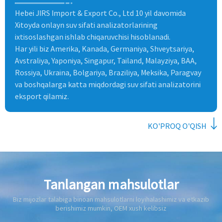
Hebei JIRS Import & Export Co., Ltd 10 yil davomida
Xitoyda onlayn suv sifati analizatorlarining
ixtisoslashgan ishlab chiqaruvchisi hisoblanadi.
Har yili biz Amerika, Kanada, Germaniya, Shveytsariya,
Avstraliya, Yaponiya, Singapur, Tailand, Malayziya, BAA,
Rossiya, Ukraina, Bolgariya, Braziliya, Meksika, Paragvay
va boshqalarga katta miqdordagi suv sifati analizatorini
eksport qilamiz.
KO'PROQ O'QISH
Tanlangan mahsulotlar
Biz mijozlar talabiga binoan mahsulotlarni loyihalashimiz va etkazib
berishimiz mumkin, OEM xush kelibsiz