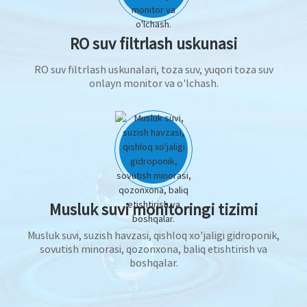
RO suv filtrlash uskunasi
RO suv filtrlash uskunalari, toza suv, yuqori toza suv
onlayn monitor va o'lchash.
Musluk suvi monitoringi tizimi
Musluk suvi, suzish havzasi, qishloq xo'jaligi gidroponik,
sovutish minorasi, qozonxona, baliq etishtirish va
boshqalar.