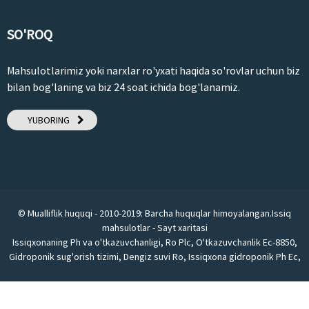
SO'ROQ
Mahsulotlarimiz yoki narxlar ro'yxati haqida so'rovlar uchun biz
bilan bog'laning va biz 24 soat ichida bog'lanamiz.
YUBORING
© Mualliflik huquqi - 2010-2019: Barcha huquqlar himoyalangan.
Issiq
mahsulotlar
-
Sayt xaritasi
Issiqxonaning Ph va o'tkazuvchanligi
,
Ro Plc
,
O'tkazuvchanlik Ec-8850
,
Gidroponik sug'orish tizimi
,
Dengiz suvi Ro
,
Issiqxona gidroponik Ph Ec
,