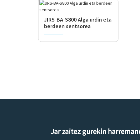
JIRS-BA-S800 Alga urdin eta
berdeen sentsorea
Jar zaitez gurekin harreman