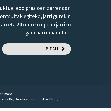
uktuei edo prezioen zerrendari
ntsultak egiteko, jarri gurekin
an eta 24 orduko epean jarriko
gara harremanetan.
BIDALI
ren mapa
ko ura Ro
,
Berotegi Hidroponikoa Ph Ec
,