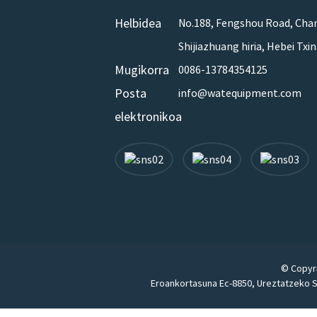
Helbidea
No.188, Fengshou Road, Chan
Shijiazhuang hiria, Hebei Txi
Mugikorra
0086-13784354125
Posta
info@watequipment.com
elektronikoa
© Copyri
Eroankortasuna Ec-8850
,
Ureztatzeko 