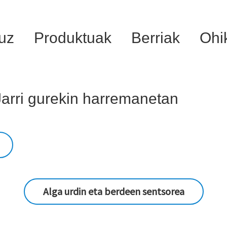
uz
Produktuak
Berriak
Ohi
Jarri gurekin harremanetan
Alga urdin eta berdeen sentsorea