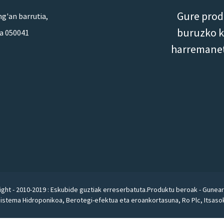
Gure prod
g'an barrutia,
buruzko ko
na 050041
harremanet
ght - 2010-2019 : Eskubide guztiak erreserbatuta.
Produktu beroak
-
Gunea
Sistema Hidroponikoa
,
Berotegi-efektua eta eroankortasuna
,
Ro Plc
,
Itsaso