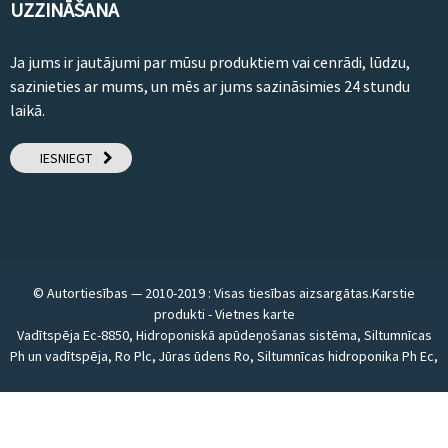
UZZINĀŠANA
Ja jums ir jautājumi par mūsu produktiem vai cenrādi, lūdzu,
sazinieties ar mums, un mēs ar jums sazināsimies 24 stundu
laikā.
IESNIEGT
© Autortiesības — 2010-2019 : Visas tiesības aizsargātas.
Karstie
produkti
-
Vietnes karte
Vadītspēja Ec-8850
,
Hidroponiskā apūdeņošanas sistēma
,
Siltumnīcas
Ph un vadītspēja
,
Ro Plc
,
Jūras ūdens Ro
,
Siltumnīcas hidroponika Ph Ec
,