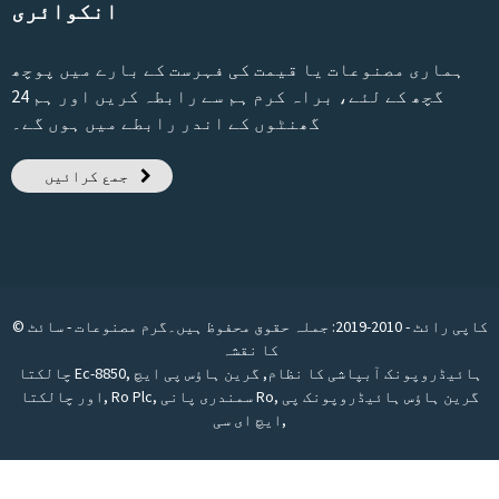
انکوائری
ہماری مصنوعات یا قیمت کی فہرست کے بارے میں پوچھ
گچھ کے لئے، براہ کرم ہم سے رابطہ کریں اور ہم 24
گھنٹوں کے اندر رابطے میں ہوں گے۔
جمع کرائیں
© کاپی رائٹ - 2010-2019: جملہ حقوق محفوظ ہیں۔
گرم مصنوعات
-
سائٹ
کا نقشہ
ہائیڈروپونک آبپاشی کا نظام
,
گرین ہاؤس پی ایچ
,
چالکتا Ec-8850
گرین ہاؤس ہائیڈروپونک پی
,
سمندری پانی Ro
,
Ro Plc
,
اور چالکتا
,
ایچ ای سی