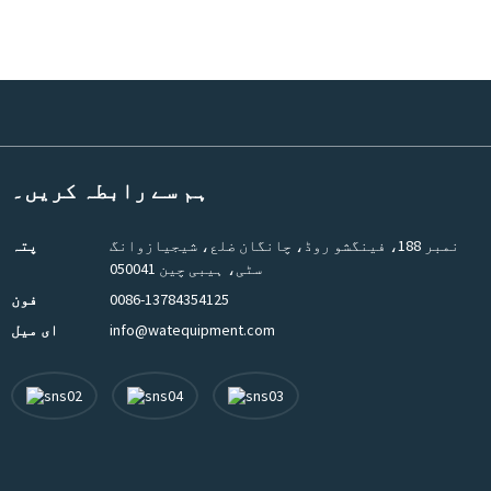
ہم سے رابطہ کریں۔
نمبر 188، فینگشو روڈ، چانگان ضلع، شیجیازوانگ
پتہ
سٹی، ہیبی چین 050041
0086-13784354125
فون
info@watequipment.com
ای میل