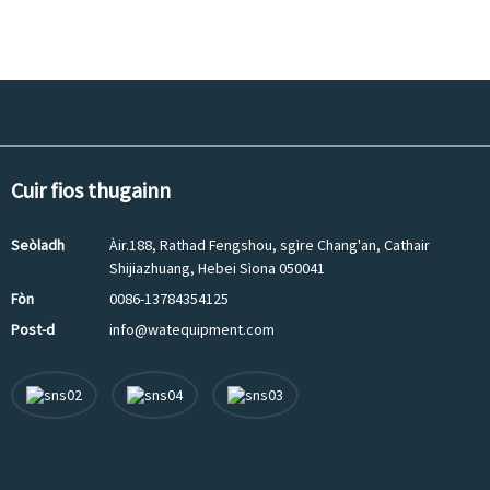
Cuir fios thugainn
Seòladh
Àir.188, Rathad Fengshou, sgìre Chang'an, Cathair
Shijiazhuang, Hebei Sìona 050041
Fòn
0086-13784354125
Post-d
info@watequipment.com