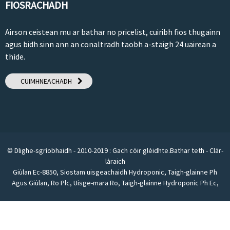
FIOSRACHADH
Airson ceistean mu ar bathar no pricelist, cuiribh fios thugainn
agus bidh sinn ann an conaltradh taobh a-staigh 24 uairean a
thìde.
CUIMHNEACHADH
© Dlighe-sgrìobhaidh - 2010-2019 : Gach còir glèidhte.
Bathar teth
-
Clàr-
làraich
Giùlan Ec-8850
,
Siostam uisgeachaidh Hydroponic
,
Taigh-glainne Ph
Agus Giùlan
,
Ro Plc
,
Uisge-mara Ro
,
Taigh-glainne Hydroponic Ph Ec
,