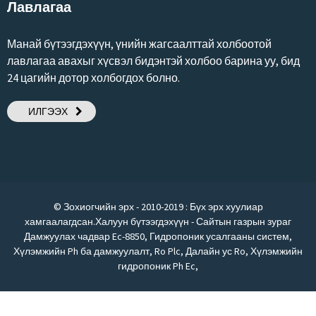
Лавлагаа
Манай бүтээгдэхүүн, үнийн жагсаалттай холбоотой
лавлагаа авахыг хүсвэл бидэнтэй холбоо барина уу, бид
24 цагийн дотор холбогдох болно.
ИЛГЭЭХ
© Зохиогчийн эрх - 2010-2019 : Бүх эрх хуулиар
хамгаалагдсан.
Халуун бүтээгдэхүүн
-
Сайтын газрын зураг
Дамжуулах чадвар Ec-8850
,
Гидропоник усалгааны систем
,
Хүлэмжийн Ph ба дамжуулалт
,
Ro Plc
,
Далайн ус Ro
,
Хүлэмжийн
гидропоник Ph Ec
,