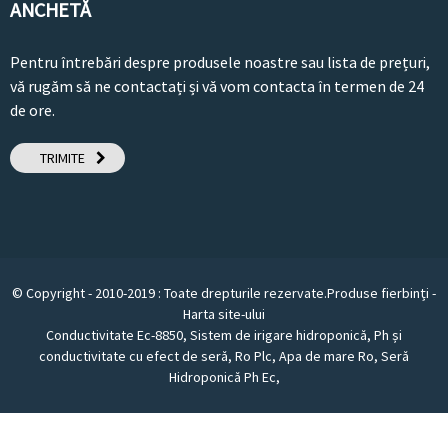
ANCHETĂ
Pentru întrebări despre produsele noastre sau lista de prețuri,
vă rugăm să ne contactați și vă vom contacta în termen de 24
de ore.
TRIMITE
© Copyright - 2010-2019 : Toate drepturile rezervate.
Produse fierbinți
-
Harta site-ului
Conductivitate Ec-8850
,
Sistem de irigare hidroponică
,
Ph și
conductivitate cu efect de seră
,
Ro Plc
,
Apa de mare Ro
,
Seră
Hidroponică Ph Ec
,