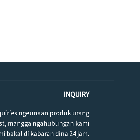
INQUIRY
quiries ngeunaan produk urang
list, mangga ngahubungan kami
mi bakal di kabaran dina 24 jam.