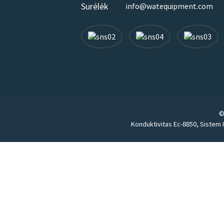
Surélék
info@watequipment.com
©
Konduktivitas Ec-8850
,
Sistem I