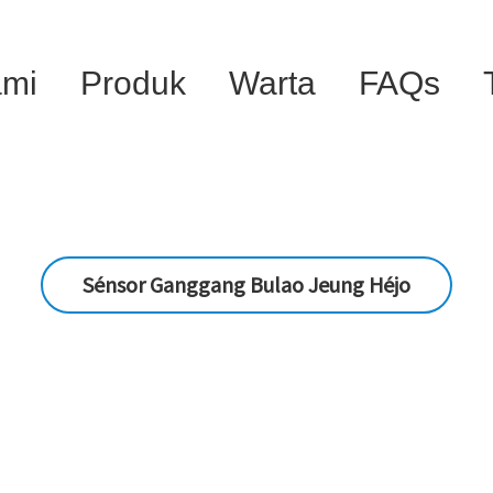
ami
Produk
Warta
FAQs
Sénsor Ganggang Bulao Jeung Héjo