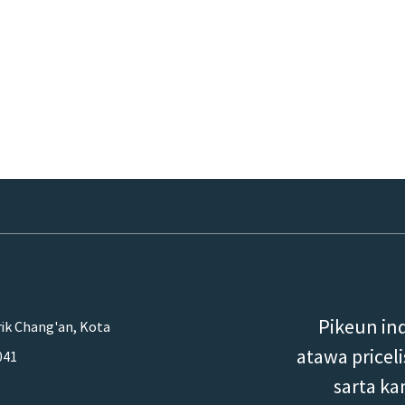
Pikeun in
rik Chang'an, Kota
atawa price
041
sarta ka